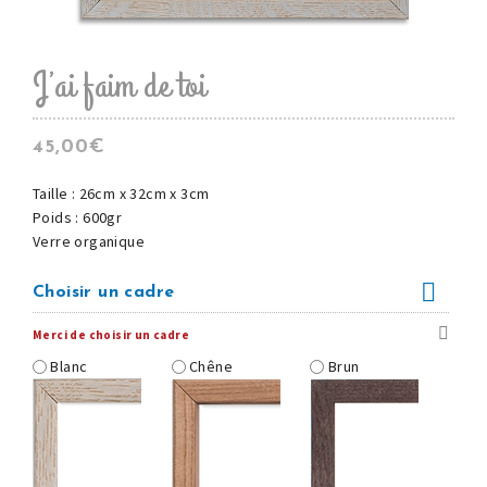
J’ai faim de toi
45,00
€
Taille : 26cm x 32cm x 3cm
Poids : 600gr
Verre organique
Choisir un cadre
Merci de choisir un cadre
Blanc
Chêne
Brun